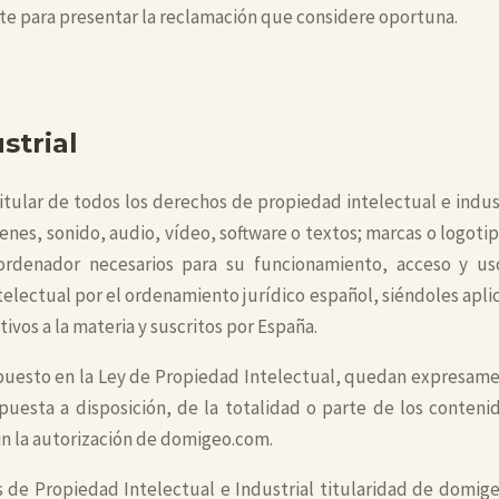
nte para presentar la reclamación que considere oportuna.
strial
tular de todos los derechos de propiedad intelectual e indu
enes, sonido, audio, vídeo, software o textos; marcas o logoti
rdenador necesarios para su funcionamiento, acceso y uso
electual por el ordenamiento jurídico español, siéndoles aplic
ivos a la materia y suscritos por España.
spuesto en la Ley de Propiedad Intelectual, quedan expresament
uesta a disposición, de la totalidad o parte de los conteni
in la autorización de domigeo.com.
de Propiedad Intelectual e Industrial titularidad de domige